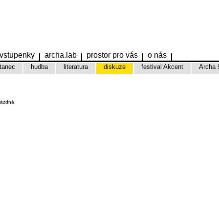
vstupenky
archa.lab
prostor pro vás
o nás
tanec
hudba
literatura
diskuze
festival Akcent
Archa 
rázdná.