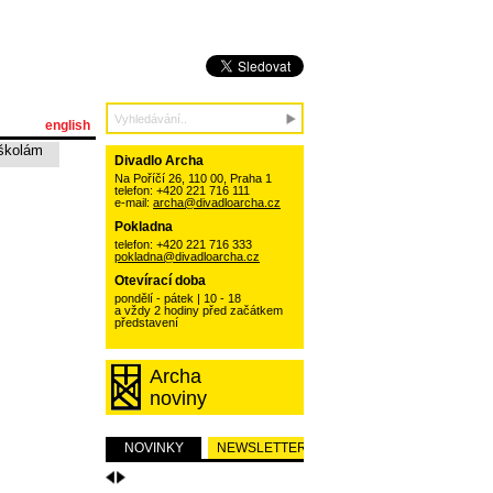
english
školám
Divadlo Archa
Na Poříčí 26, 110 00, Praha 1
telefon: +420 221 716 111
e-mail:
archa@divadloarcha.cz
Pokladna
telefon: +420 221 716 333
pokladna@divadloarcha.cz
Otevírací doba
pondělí - pátek | 10 - 18
a vždy 2 hodiny před začátkem
představení
Archa
noviny
NOVINKY
NEWSLETTER