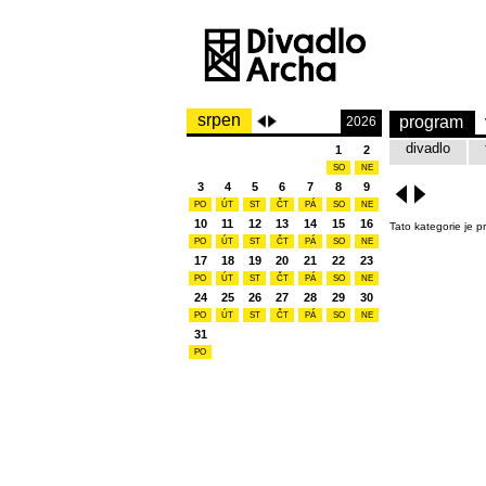
srpen
program
2026
divadlo
1
2
SO
NE
3
4
5
6
7
8
9
PO
ÚT
ST
ČT
PÁ
SO
NE
10
11
12
13
14
15
16
Tato kategorie je p
PO
ÚT
ST
ČT
PÁ
SO
NE
17
18
19
20
21
22
23
PO
ÚT
ST
ČT
PÁ
SO
NE
24
25
26
27
28
29
30
PO
ÚT
ST
ČT
PÁ
SO
NE
31
PO