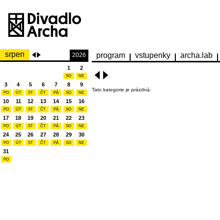
srpen
program
vstupenky
archa.lab
2026
1
2
SO
NE
3
4
5
6
7
8
9
Tato kategorie je prázdná.
PO
ÚT
ST
ČT
PÁ
SO
NE
10
11
12
13
14
15
16
PO
ÚT
ST
ČT
PÁ
SO
NE
17
18
19
20
21
22
23
PO
ÚT
ST
ČT
PÁ
SO
NE
24
25
26
27
28
29
30
PO
ÚT
ST
ČT
PÁ
SO
NE
31
PO