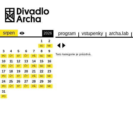
srpen
program
vstupenky
archa.lab
2026
1
2
SO
NE
3
4
5
6
7
8
9
Tato kategorie je prázdná.
PO
ÚT
ST
ČT
PÁ
SO
NE
10
11
12
13
14
15
16
PO
ÚT
ST
ČT
PÁ
SO
NE
17
18
19
20
21
22
23
PO
ÚT
ST
ČT
PÁ
SO
NE
24
25
26
27
28
29
30
PO
ÚT
ST
ČT
PÁ
SO
NE
31
PO