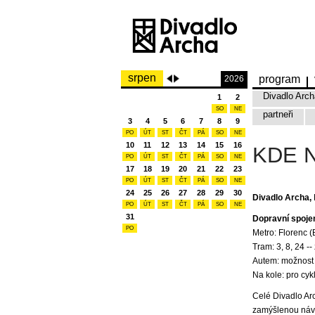
srpen
program
2026
Divadlo Arch
1
2
SO
NE
partneři
3
4
5
6
7
8
9
PO
ÚT
ST
ČT
PÁ
SO
NE
10
11
12
13
14
15
16
KDE 
PO
ÚT
ST
ČT
PÁ
SO
NE
17
18
19
20
21
22
23
PO
ÚT
ST
ČT
PÁ
SO
NE
24
25
26
27
28
29
30
Divadlo Archa,
PO
ÚT
ST
ČT
PÁ
SO
NE
31
Dopravní spojen
PO
Metro: Florenc (
Tram: 3, 8, 24 -
Autem: možnost p
Na kole: pro cyk
Celé Divadlo Ar
zamýšlenou návš