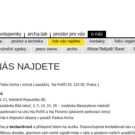
vstupenky
archa.lab
prostor pro vás
o nás
a
prostor a technika
kde nás najdete
kontakty
řídící orgán
výroční zprávy
press servis
archiv
Allstar Refjúdží Band
NÁS NAJDETE
Palác Archa ( vchod z pasáže), Na Poříčí 26, 110 00, Praha 1
í:
B, C), Náměstí Republiky (B)
- zastávka Bílá labuť, 3, 5, 14, 24, 26 -- zastávka Masarykovo nádraží
arkování na ulici Na Poříčí a Na Florenci (placené parkovací zóny)
listy k dispozici stojany v pasáži Paláce Archa
cha je
bezbariérové
a přístupné lidem na vozíku. Doporučujeme kontaktovat nás v 
těvou divadla, abychom vám mohli zajistit místa v sále a asistenci našich uvaděčů