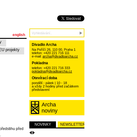
english
y
Divadlo Archa
EU projekty
Na Poříčí 26, 110 00, Praha 1
telefon: +420 221 716 111
e-mail:
archa@divadloarcha.cz
Pokladna
telefon: +420 221 716 333
pokladna@divadloarcha.cz
Otevírací doba
pondělí - pátek | 10 - 18
a vždy 2 hodiny před začátkem
představení
Archa
noviny
NOVINKY
NEWSLETTER
předstihu před
.