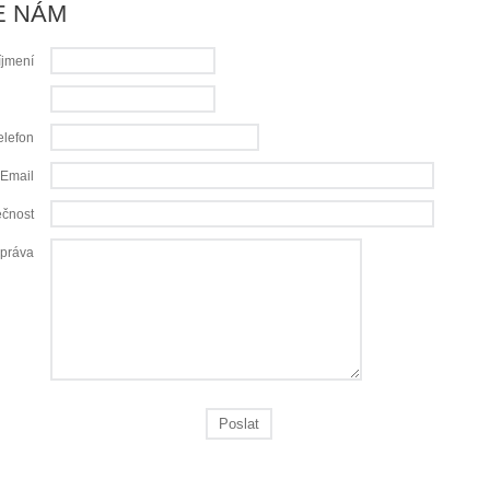
E NÁM
íjmení
elefon
Email
ečnost
práva