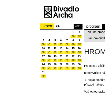
srpen
program
2026
on-line prod
1
2
SO
NE
Jak nakoupit
3
4
5
6
7
8
9
PO
ÚT
ST
ČT
PÁ
SO
NE
10
11
12
13
14
15
16
HROM
PO
ÚT
ST
ČT
PÁ
SO
NE
17
18
19
20
21
22
23
PO
ÚT
ST
ČT
PÁ
SO
NE
24
25
26
27
28
29
30
Pro nákup větší
PO
ÚT
ST
ČT
PÁ
SO
NE
31
nebo využijte ná
PO
► nezapomeňte u
případě nákupu 
Vaši objednávku