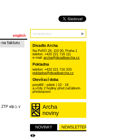
english
 na fakturu
Divadlo Archa
Na Poříčí 26, 110 00, Praha 1
telefon: +420 221 716 111
e-mail:
archa@divadloarcha.cz
Pokladna
telefon: +420 221 716 333
pokladna@divadloarcha.cz
Otevírací doba
pondělí - pátek | 10 - 18
a vždy 2 hodiny před začátkem
představení
Archa
ZTP atp.), v
noviny
NOVINKY
NEWSLETTER