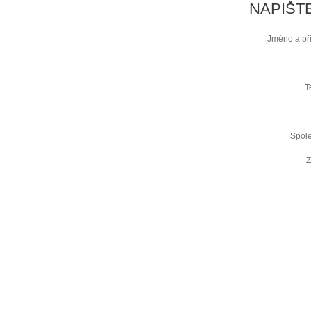
NAPIŠT
Jméno a př
T
Spol
Z