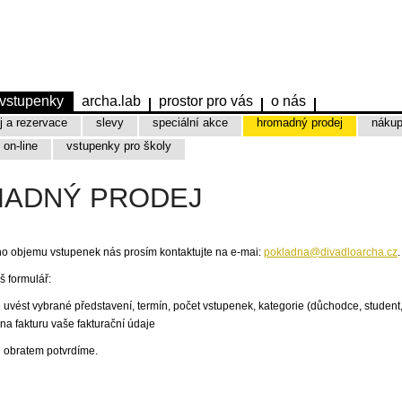
vstupenky
archa.lab
prostor pro vás
o nás
ej a rezervace
slevy
speciální akce
hromadný prodej
nákup
 on-line
vstupenky pro školy
ADNÝ PRODEJ
ho objemu vstupenek nás prosím kontaktujte na e-mai:
pokladna@divadloarcha.cz
.
š formulář:
vést vybrané představení, termín, počet vstupenek, kategorie (důchodce, student, 
na fakturu vaše fakturační údaje
 obratem potvrdíme.