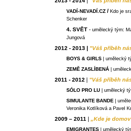
2013 - 2014
|
"Váš příběh nás
/
VADÍ-NEVADÍ.CZ
Kdo je sr
Schenker
4. SVĚT
-
umělecký tým: Ma
Jungová
2012 - 2013 |
"Váš příběh nás
BOYS & GIRLS
| umělecký t
ZEMĚ ZASLÍBENÁ
| uměleck
2011 - 2012
|
"Váš příběh nás
SÓLO PRO LU
| umělecký tý
SIMULANTE BANDE
| uměle
Veronika Kotlíková a Pavel Ko
2009 – 2011
|
„Kde je domov
EMIGRANTES
| umělecký tý