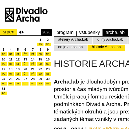
srpen
program
vstupenky
archa.lab
2026
ateliéry Archa.Lab
dílny Archa.Lab
1
2
SO
NE
co je archa.lab
historie Archa.lab
3
4
5
6
7
8
9
PO
ÚT
ST
ČT
PÁ
SO
NE
10
11
12
13
14
15
16
HISTORIE ARCH
PO
ÚT
ST
ČT
PÁ
SO
NE
17
18
19
20
21
22
23
PO
ÚT
ST
ČT
PÁ
SO
NE
24
25
26
27
28
29
30
Archa.lab
je dlouhodobým pro
PO
ÚT
ST
ČT
PÁ
SO
NE
prostor a čas mladým tvůrcům n
31
PO
Umělci pracují formou residen
podmínkách Divadla Archa.
Pr
tématických okruhů a jsou pr
zadaných témat vznikly v rámci