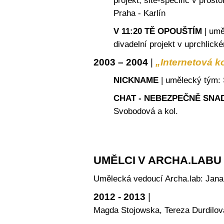
projekt, site-specific v pros
Praha - Karlín
V 11:20 TĚ OPOUŠTÍM
| umě
divadelní projekt v uprchlic
2003 – 2004
|
„Internetová 
NICKNAME
| umělecký tým:
CHAT - NEBEZPEČNĚ SNA
Svobodová a kol.
UMĚLCI
V ARCHA.LABU
Umělecká vedoucí Archa.lab: Jan
2012 - 2013
|
Magda Stojowska, Tereza Durdilov