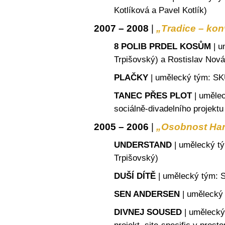
Kotlíková a Pavel Kotlík)
2007 – 2008
|
„Tradice – ko
8 POLIB PRDEL KOSŮM
| u
Trpišovský) a Rostislav Nov
PLAČKY
| umělecký tým: SK
TANEC PŘES PLOT
| umělec
sociálně-divadelního projekt
2005 – 2006
|
„Osobnost Han
UNDERSTAND
| umělecký t
Trpišovský)
DUŠÍ DÍTĚ
| umělecký tým: 
SEN ANDERSEN
| umělecký 
DIVNEJ SOUSED
| umělecký 